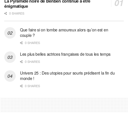
La Pyramide noire de Benben continue à être
énigmatique
0 SHARES
Que faire si on tombe amoureux alors qu’on est en
couple ?
0 SHARES
Les plus belles actrices françaises de tous les temps
0 SHARES
Univers 25 : Des utopies pour souris prédisent la fin du
monde !
0 SHARES