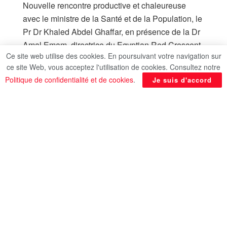
Nouvelle rencontre productive et chaleureuse
avec le ministre de la Santé et de la Population, le
Pr Dr Khaled Abdel Ghaffar, en présence de la Dr
Amal Emam, directrice du Egyptian Red Crescent,
Ce site web utilise des cookies. En poursuivant votre navigation sur
du représentant de World Health Organization
ce site Web, vous acceptez l'utilisation de cookies. Consultez notre
(WHO) et des équipes de Gustave Roussy
Politique de confidentialité et de cookies
.
Je suis d'accord
international egypt centre oncologique
d’excellence illustrant la qualité de la coopération
médicale franco-égyptienne.
En rapport
Posts