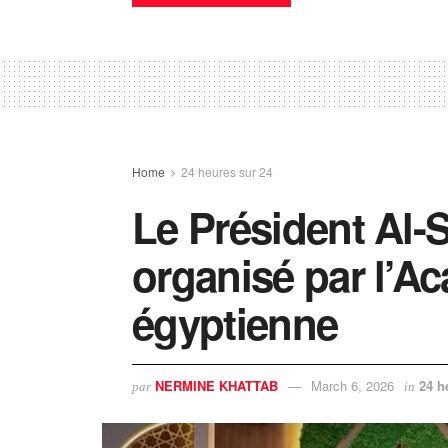
Home
24 heures sur 24
Le Président Al-Si
organisé par l’Ac
égyptienne
NERMINE KHATTAB
March 6, 2026
24 h
par
in