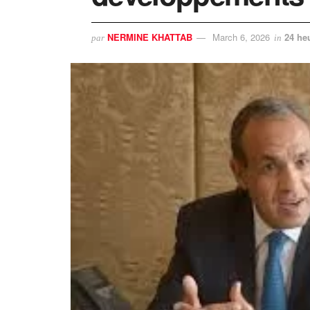
NERMINE KHATTAB
March 6, 2026
24 he
par
in