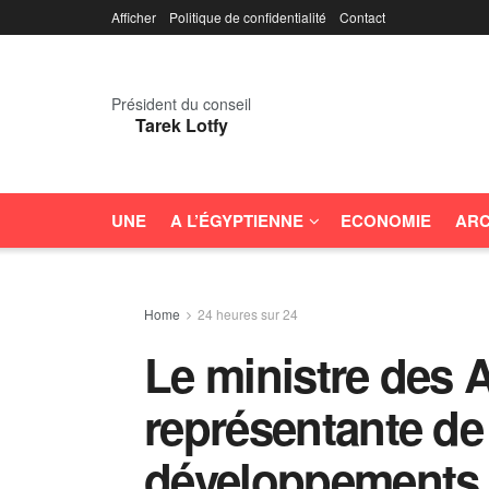
Afficher
Politique de confidentialité
Contact
Président du conseil
Tarek Lotfy
UNE
A L’ÉGYPTIENNE
ECONOMIE
ARC
Home
24 heures sur 24
Le ministre des A
représentante de
développements 