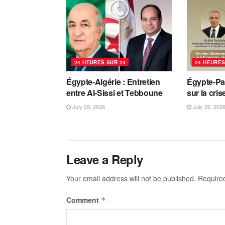
24 HEURES SUR 24
24 HEURES
Égypte-Algérie : Entretien
Égypte-Pa
entre Al-Sissi et Tebboune
sur la cri
July 29, 2026
July 29, 202
Leave a Reply
Your email address will not be published.
Require
Comment
*