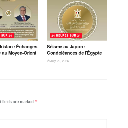
 SUR 24
24 HEURES SUR 24
kistan : Échanges
Séisme au Japon :
se au Moyen-Orient
Condoléances de l’Égypte
6
July 29, 2026
d fields are marked
*