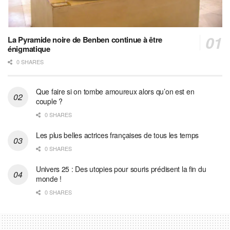
La Pyramide noire de Benben continue à être
énigmatique
0 SHARES
Que faire si on tombe amoureux alors qu’on est en
couple ?
0 SHARES
Les plus belles actrices françaises de tous les temps
0 SHARES
Univers 25 : Des utopies pour souris prédisent la fin du
monde !
0 SHARES