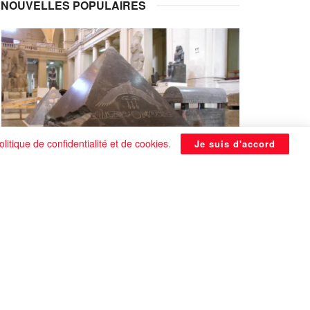
NOUVELLES POPULAIRES
olitique de confidentialité et de cookies
.
Je suis d'accord
La Pyramide noire de Benben
continue à être énigmatique
0 SHARES
Que faire si on tombe amoureux alors qu’on
est en couple ?