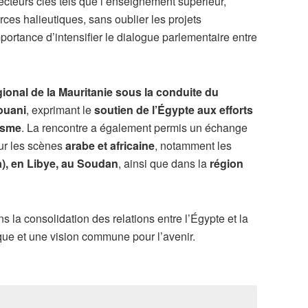
cteurs clés tels que l’enseignement supérieur,
urces halieutiques, sans oublier les projets
importance d’intensifier le dialogue parlementaire entre
gional de la Mauritanie sous la conduite du
ouani
, exprimant le
soutien de l’Égypte aux efforts
risme
. La rencontre a également permis un échange
sur les scènes
arabe et africaine
, notamment les
a), en Libye, au Soudan
, ainsi que dans la
région
 la consolidation des relations entre l’Égypte et la
ique et une vision commune pour l’avenir.