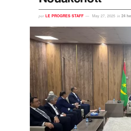
LE PROGRES STAFF
May 27, 2025
24 he
par
in