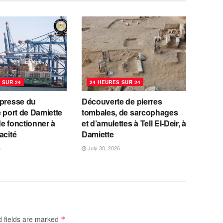
 SUR 24
24 HEURES SUR 24
 presse du
Découverte de pierres
e port de Damiette
tombales, de sarcophages
e fonctionner à
et d’amulettes à Tell El-Deir, à
acité
Damiette
6
July 30, 2026
d fields are marked
*