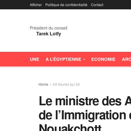
Afficher
Politique de confidentialité
Contact
Président du conseil
Tarek Lotfy
UNE
A L’ÉGYPTIENNE
ECONOMIE
ARC
Home
24 heures sur 24
Le ministre des A
de l’Immigration e
Nouakchott