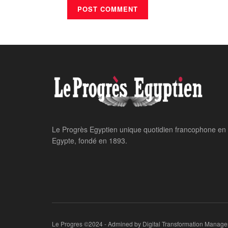
Le Progrès Egyptien unique quotidien francophone en
Egypte, fondé en 1893.
Le Progres ©2024 - Admined by Digital Transformation Manage