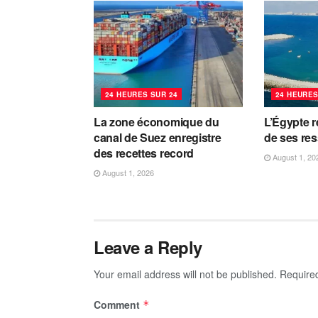
24 HEURES SUR 24
24 HEURES
La zone économique du
L’Égypte r
canal de Suez enregistre
de ses re
des recettes record
August 1, 20
August 1, 2026
Leave a Reply
Your email address will not be published.
Require
Comment
*