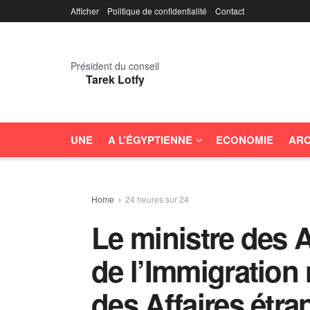
Afficher
Politique de confidentialité
Contact
Président du conseil
Tarek Lotfy
UNE
A L’ÉGYPTIENNE
ECONOMIE
ARC
Home
24 heures sur 24
Le ministre des A
de l’Immigration 
des Affaires étra