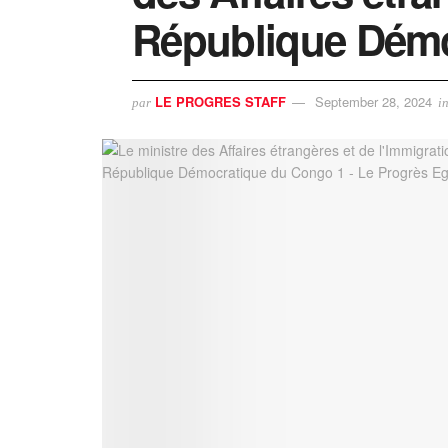
République Dém
LE PROGRES STAFF
September 28, 2024
par
i