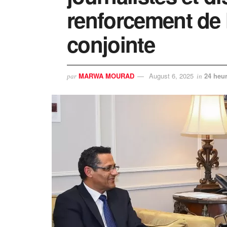
renforcement de 
conjointe
MARWA MOURAD
August 6, 2025
24 heur
par
in