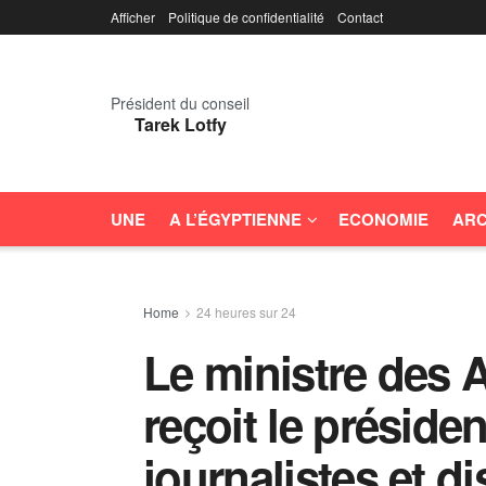
Afficher
Politique de confidentialité
Contact
Président du conseil
Tarek Lotfy
UNE
A L’ÉGYPTIENNE
ECONOMIE
ARC
Home
24 heures sur 24
Le ministre des A
reçoit le préside
journalistes et d