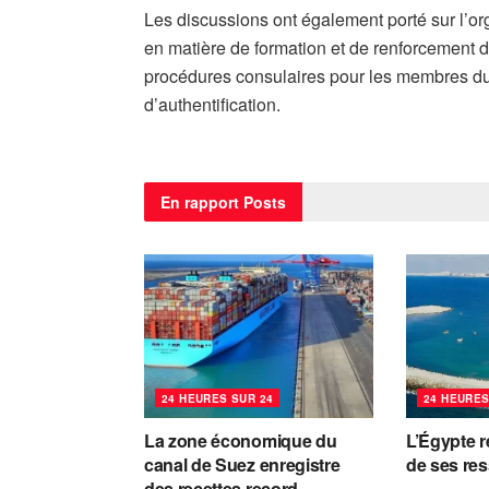
Les discussions ont également porté sur l’or
en matière de formation et de renforcement de
procédures consulaires pour les membres du 
d’authentification.
En rapport
Posts
24 HEURES SUR 24
24 HEURES
La zone économique du
L’Égypte r
canal de Suez enregistre
de ses re
des recettes record