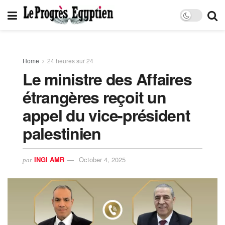
Home
24 heures sur 24
Le ministre des Affaires
étrangères reçoit un
appel du vice-président
palestinien
INGI AMR
October 4, 2025
par