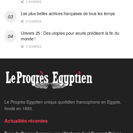
0 SHARES
Les plus belles actrices françaises de tous les temps
0 SHARES
Univers 25 : Des utopies pour souris prédisent la fin du
monde !
0 SHARES
Home
24 heures sur 24
Unesco: Abdel-Aati
salue le soutien du Brésil
à la candidature d’Al-