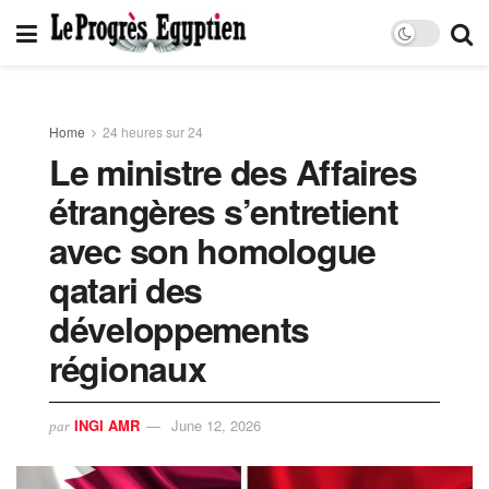
Home
24 heures sur 24
Le ministre des Affaires
étrangères s’entretient
avec son homologue
qatari des
développements
régionaux
INGI AMR
June 12, 2026
par