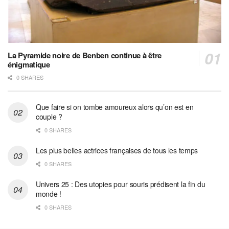
La Pyramide noire de Benben continue à être
énigmatique
0 SHARES
Que faire si on tombe amoureux alors qu’on est en
couple ?
0 SHARES
Les plus belles actrices françaises de tous les temps
0 SHARES
Univers 25 : Des utopies pour souris prédisent la fin du
monde !
0 SHARES