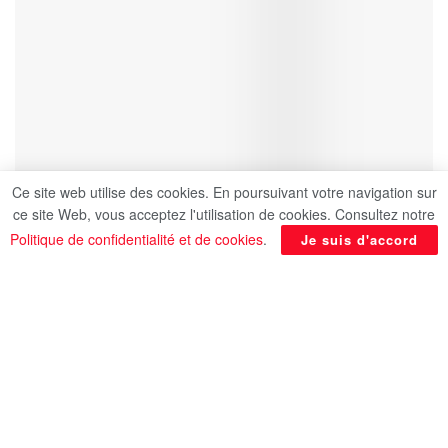
Ce site web utilise des cookies. En poursuivant votre navigation sur
ce site Web, vous acceptez l'utilisation de cookies. Consultez notre
Politique de confidentialité et de cookies
.
Je suis d'accord
Le ministre des Affaires étrangères, Sameh
Choucri a indiqué que l’Egypte avait confiance
dans la présidence indienne active des réunions
du G20 pour pouvoir contenir les retombées
négatives des tensions internationales sur
l’économie mondiale, cite la MENA.