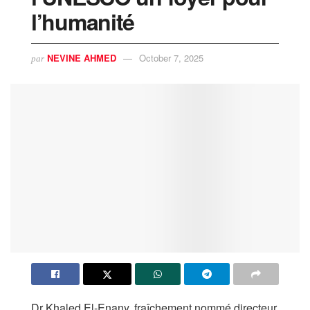
l’humanité
NEVINE AHMED
October 7, 2025
par
Dr Khaled El-Enany, fraîchement nommé directeur