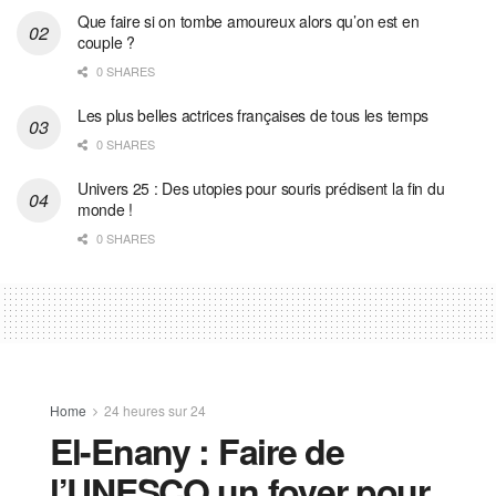
Que faire si on tombe amoureux alors qu’on est en
couple ?
0 SHARES
Les plus belles actrices françaises de tous les temps
0 SHARES
Univers 25 : Des utopies pour souris prédisent la fin du
monde !
0 SHARES
Home
24 heures sur 24
El-Enany : Faire de
l’UNESCO un foyer pour