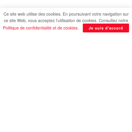
Ce site web utilise des cookies. En poursuivant votre navigation sur
ce site Web, vous acceptez l'utilisation de cookies. Consultez notre
Politique de confidentialité et de cookies
.
Je suis d'accord
Le défenseur sud-africain Khuliso Mudau
porte sa main au visage de l’attaquant
égyptien Mohamed Salah, lors d’un match
de la CAN-2025, le 26 décembre 2025 à
Agadir (Maroc) AFP FRANCK FIFE
L’Égypte, portée par sa star Mohamed Salah et
bien aidée par l’arbitrage vidéo, s’est qualifiée