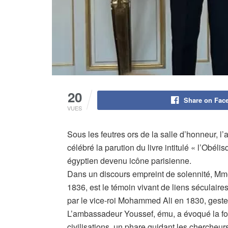
20
Share on Fac
VUES
Sous les feutres ors de la salle d’honneur, l
célébré la parution du livre intitulé « l’Obél
égyptien devenu icône parisienne.
Dans un discours empreint de solennité, Mme
1836, est le témoin vivant de liens séculaires
par le vice-roi Mohammed Ali en 1830, geste
L’ambassadeur Youssef, ému, a évoqué la forc
civilisations, un phare guidant les chercheur