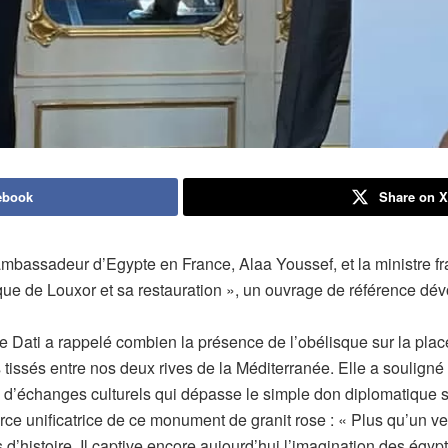
ebook
Share on 
’ambassadeur d’Egypte en France, Alaa Youssef, et la ministre fr
isque de Louxor et sa restauration », un ouvrage de référence dévo
 Dati a rappelé combien la présence de l’obélisque sur la plac
 tissés entre nos deux rives de la Méditerranée. Elle a souligné 
 d’échanges culturels qui dépasse le simple don diplomatique s’
e unificatrice de ce monument de granit rose : « Plus qu’un vest
s d’histoire. Il captive encore aujourd’hui l’imagination des égy