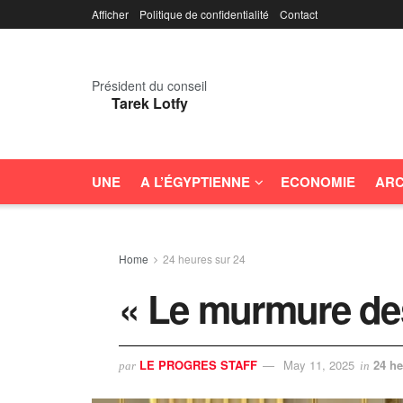
Afficher
Politique de confidentialité
Contact
Président du conseil
Tarek Lotfy
UNE
A L’ÉGYPTIENNE
ECONOMIE
ARC
Home
24 heures sur 24
« Le murmure des
LE PROGRES STAFF
May 11, 2025
24 he
par
in