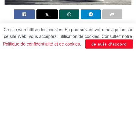
Le vert c’est la couleur de la végétation, donc de la
Ce site web utilise des cookies. En poursuivant votre navigation sur
ce site Web, vous acceptez l'utilisation de cookies. Consultez notre
nature. C’est pourquoi il est devenu la couleur
Politique de confidentialité et de cookies
.
Je suis d'accord
symbolique de tout ce qui cherche à préserver la
nature. Toute tendance qui se veut amie de
l’environnement est dorénavant verte.
La croissance verte
Le monde reste confronté à un double défi : élargir
les possibilités économiques dans un contexte de
population mondiale en expansion ; et faire face
aux pressions environnementales qui, en cas
d’inaction, pourraient saper notre capacité à tirer
parti de ces possibilités.