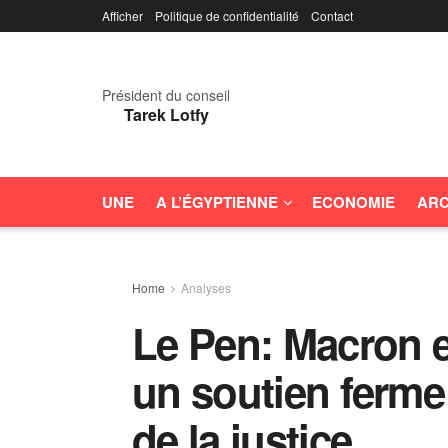
Afficher
Politique de confidentialité
Contact
Président du conseil
Tarek Lotfy
UNE
A L’ÉGYPTIENNE
ECONOMIE
ARC
Home
Analyses
Le Pen: Macron e
un soutien ferme
de la justice