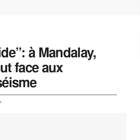
ide”: à Mandalay,
ut face aux
séisme
s