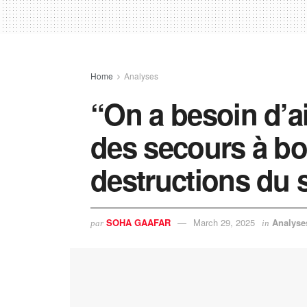
Home
Analyses
“On a besoin d’a
des secours à bo
destructions du 
SOHA GAAFAR
March 29, 2025
Analyse
par
in