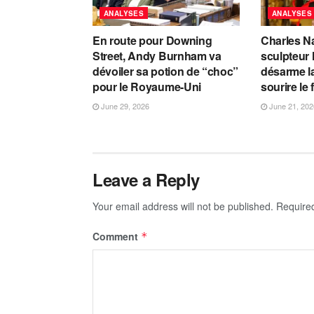
ANALYSES
ANALYSES
En route pour Downing
Charles Na
Street, Andy Burnham va
sculpteur 
dévoiler sa potion de “choc”
désarme la
pour le Royaume-Uni
sourire le 
June 29, 2026
June 21, 202
Leave a Reply
Your email address will not be published.
Require
Comment
*