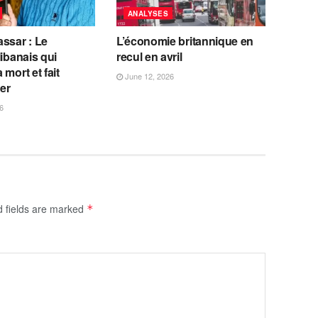
ANALYSES
ssar : Le
L’économie britannique en
libanais qui
recul en avril
 mort et fait
June 12, 2026
fer
6
d fields are marked
*