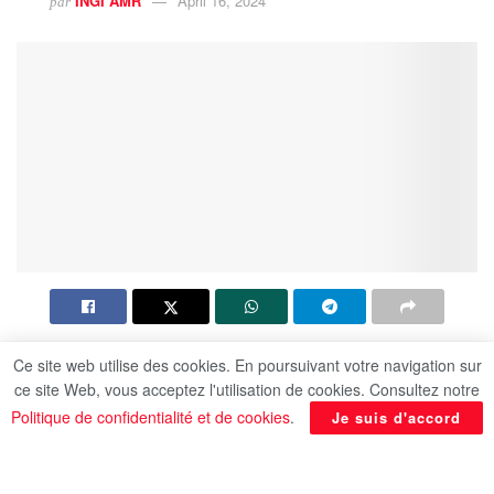
INGI AMR
April 16, 2024
par
L’Egypte n’est pas restée les bras croisés face aux
Ce site web utilise des cookies. En poursuivant votre navigation sur
événements qui se déroulent dans la région, voire
ce site Web, vous acceptez l'utilisation de cookies. Consultez notre
elle ne ménage aucun effort pour contenir ces
Politique de confidentialité et de cookies
.
Je suis d'accord
tensions et travaille jour et nuit jusqu’à présent
pour parvenir à un cessez-le-feu dans la bande de