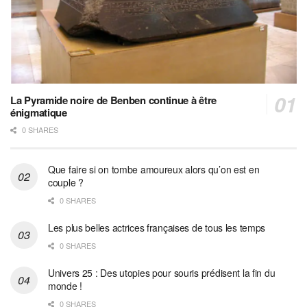
La Pyramide noire de Benben continue à être
énigmatique
0 SHARES
Que faire si on tombe amoureux alors qu’on est en
couple ?
0 SHARES
Les plus belles actrices françaises de tous les temps
0 SHARES
Univers 25 : Des utopies pour souris prédisent la fin du
monde !
0 SHARES