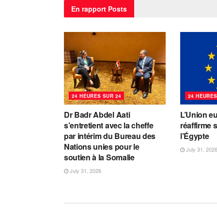
En rapport
Posts
24 HEURES SUR 24
24 HEURES
Dr Badr Abdel Aati
L’Union e
s’entretient avec la cheffe
réaffirme 
par intérim du Bureau des
l’Égypte
Nations unies pour le
July 31, 202
soutien à la Somalie
July 31, 2026