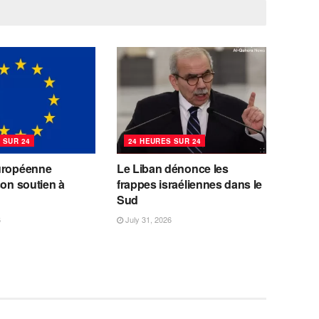
 SUR 24
24 HEURES SUR 24
uropéenne
Le Liban dénonce les
son soutien à
frappes israéliennes dans le
Sud
6
July 31, 2026