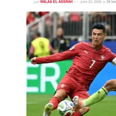
WALAA EL ASSRAH
June 23, 2026
24 he
par
in