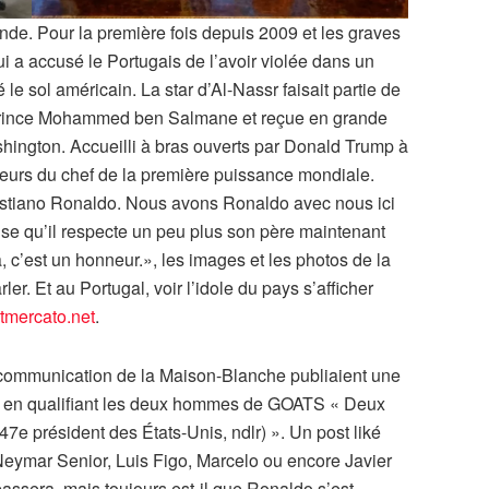
onde. Pour la première fois depuis 2009 et les graves
 a accusé le Portugais de l’avoir violée dans un
le sol américain. La star d’Al-Nassr faisait partie de
prince Mohammed ben Salmane et reçue en grande
ngton. Accueilli à bras ouverts par Donald Trump à
eurs du chef de la première puissance mondiale.
ristiano Ronaldo. Nous avons Ronaldo avec nous ici
ense qu’il respecte un peu plus son père maintenant
là, c’est un honneur.», les images et les photos de la
r. Et au Portugal, voir l’idole du pays s’afficher
tmercato.net
.
e communication de la Maison-Blanche publiaient une
e en qualifiant les deux hommes de GOATS « Deux
7e président des États-Unis, ndlr) ». Un post liké
Neymar Senior, Luis Figo, Marcelo ou encore Javier
passera, mais toujours est-il que Ronaldo s’est