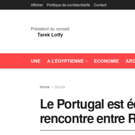
Afficher
Politique de confidentialité
Contact
Président du conseil
Tarek Lotfy
UNE
A L’ÉGYPTIENNE
ECONOMIE
ARC
Home
Sports
Le Portugal est é
rencontre entre 