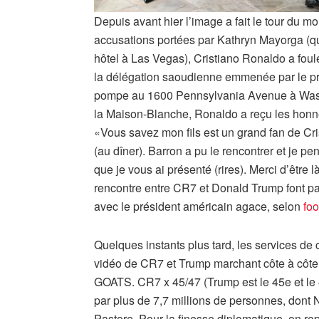
Depuis avant hier l’image a fait le tour du m
accusations portées par Kathryn Mayorga (qui
hôtel à Las Vegas), Cristiano Ronaldo a foulé 
la délégation saoudienne emmenée par le 
pompe au 1600 Pennsylvania Avenue à Washi
la Maison-Blanche, Ronaldo a reçu les honn
«Vous savez mon fils est un grand fan de C
(au dîner). Barron a pu le rencontrer et je p
que je vous ai présenté (rires). Merci d’être 
rencontre entre CR7 et Donald Trump font parle
avec le président américain agace, selon
foo
Quelques instants plus tard, les services d
vidéo de CR7 et Trump marchant côte à côt
GOATS. CR7 x 45/47 (Trump est le 45e et le 4
par plus de 7,7 millions de personnes, dont 
Pastore. Pour la finesse diplomatique, on re