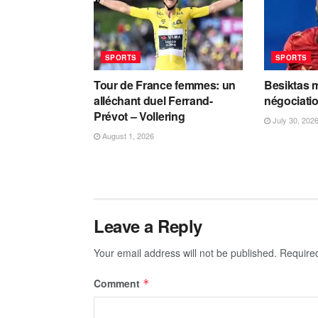
SPORTS
SPORTS
Tour de France femmes: un
Besiktas m
alléchant duel Ferrand-
négociati
Prévot – Vollering
July 30, 202
August 1, 2026
Leave a Reply
Your email address will not be published.
Require
Comment
*