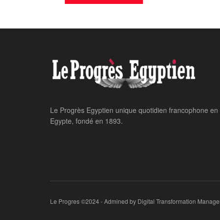
Home
Sports
Mondial-2026: l’
malgré son nul fa
LE PROGRES STAFF
November 19, 2025
par
i