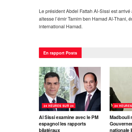
Le président Abdel Fattah Al-Sissi est arriv
altesse l’émir Tamim ben Hamad Al-Thani, émi
international Hamad.
En rapport
Posts
24 HEURES SUR 24
24 HEURES
Al Sissi examine avec le PM
Madbouli r
espagnol les rapports
Gouvernem
bilatéraux
nationale 