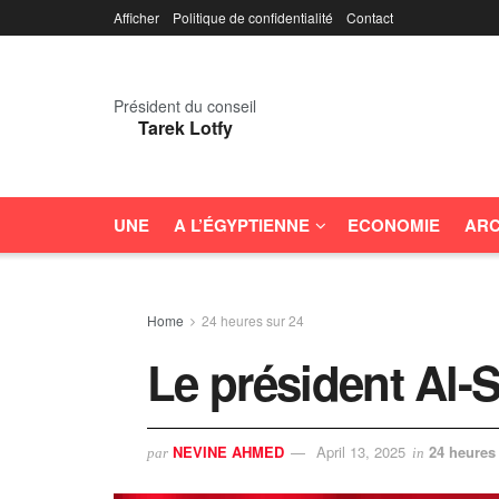
Afficher
Politique de confidentialité
Contact
Président du conseil
Tarek Lotfy
UNE
A L’ÉGYPTIENNE
ECONOMIE
ARC
Home
24 heures sur 24
Le président Al-S
NEVINE AHMED
April 13, 2025
24 heures
par
in