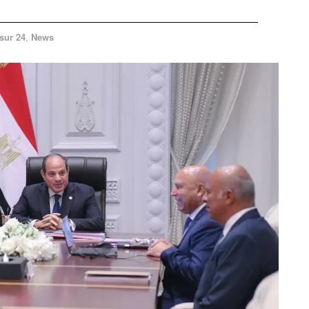
sur 24
,
News