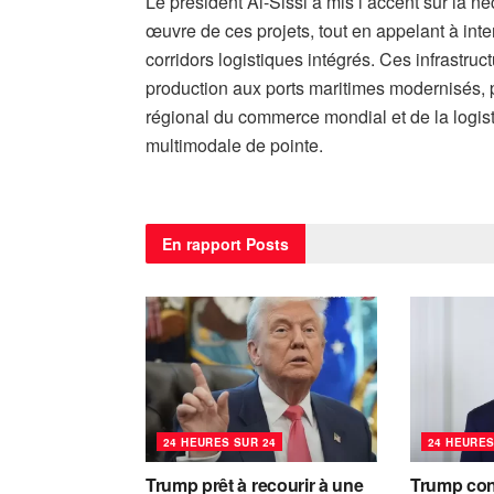
Le président Al-Sissi a mis l’accent sur la né
œuvre de ces projets, tout en appelant à inten
corridors logistiques intégrés. Ces infrastruc
production aux ports maritimes modernisés, 
régional du commerce mondial et de la logisti
multimodale de pointe.
En rapport
Posts
24 HEURES SUR 24
24 HEURES
Trump prêt à recourir à une
Trump con