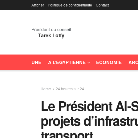
Afficher
Politique de confidentialité
Contact
Président du conseil
Tarek Lotfy
UNE
A L’ÉGYPTIENNE
ECONOMIE
ARC
Home
24 heures sur 24
Le Président Al-S
projets d’infrastr
transport