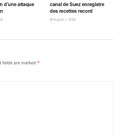
on d’une attaque
canal de Suez enregistre
an
des recettes record
26
August 1, 2026
d fields are marked
*