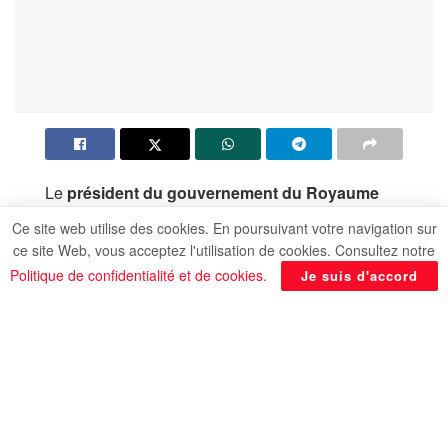
Le
président du gouvernement du Royaume
d’Espagne, Pedro Sánchez
, a annoncé que son
Ce site web utilise des cookies. En poursuivant votre navigation sur
pays proposera, mardi prochain, à l’
Union
ce site Web, vous acceptez l'utilisation de cookies. Consultez notre
européenne
la suspension de l’accord
Politique de confidentialité et de cookies
.
Je suis d'accord
d’association avec
Israël
.
Il a déclaré qu’« il est temps de mettre fin à
l’accord d’association européen avec Israël »,
estimant que « tout gouvernement qui viole le droit
international ne peut être un partenaire ».