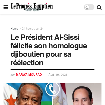
Home
24 heures sur 24
Le Président Al-Sissi
félicite son homologue
djiboutien pour sa
réélection
MARWA MOURAD
April 19, 2026
par