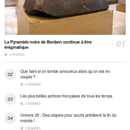
La Pyramide noire de Benben continue à être
énigmatique
0 SHARES
Que faire si on tombe amoureux alors qu’on est en
couple ?
0 SHARES
Les plus belles actrices françaises de tous les temps
0 SHARES
Univers 25 : Des utopies pour souris prédisent la fin du
monde !
0 SHARES