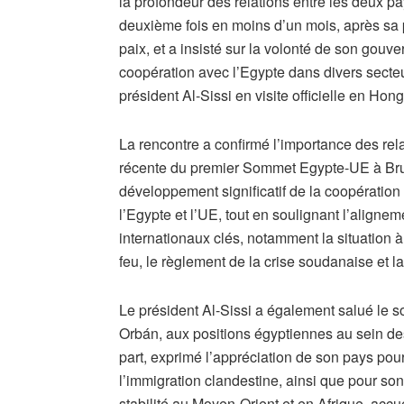
la profondeur des relations entre les deux pays.
deuxième fois en moins d’un mois, après sa
paix, et a insisté sur la volonté de son gou
coopération avec l’Egypte dans divers secteur
président Al-Sissi en visite officielle en Hon
La rencontre a confirmé l’importance des re
récente du premier Sommet Egypte-UE à Bruxe
développement significatif de la coopération
l’Egypte et l’UE, tout en soulignant l’aligne
internationaux clés, notamment la situation 
feu, le règlement de la crise soudanaise et la 
Le président Al-Sissi a également salué le so
Orbán, aux positions égyptiennes au sein des
part, exprimé l’appréciation de son pays pour 
l’immigration clandestine, ainsi que pour son 
stabilité au Moyen-Orient et en Afrique, accue