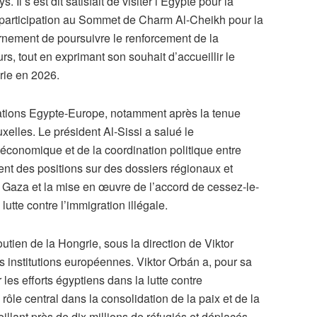
 Il s’est dit satisfait de visiter l’Egypte pour la
 participation au Sommet de Charm Al-Cheikh pour la
vernement de poursuivre le renforcement de la
s, tout en exprimant son souhait d’accueillir le
grie en 2026.
lations Egypte-Europe, notamment après la tenue
lles. Le président Al-Sissi a salué le
 économique et de la coordination politique entre
ment des positions sur des dossiers régionaux et
à Gaza et la mise en œuvre de l’accord de cessez-le-
lutte contre l’immigration illégale.
utien de la Hongrie, sous la direction de Viktor
 institutions européennes. Viktor Orbán a, pour sa
les efforts égyptiens dans la lutte contre
rôle central dans la consolidation de la paix et de la
illant près de dix millions de réfugiés et déplacés