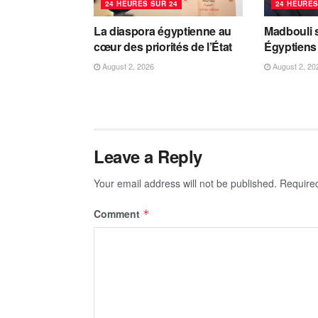
24 HEURES SUR 24
24 HEURES
La diaspora égyptienne au
Madbouli s
cœur des priorités de l’État
Égyptiens 
August 2, 2026
August 2, 20
Leave a Reply
Your email address will not be published.
Require
Comment
*