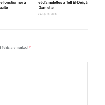
e fonctionner à
et d’amulettes à Tell El-Deir, à
acité
Damiette
6
July 30, 2026
d fields are marked
*