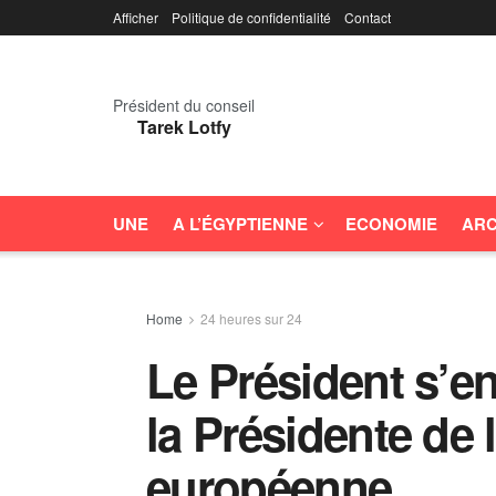
Afficher
Politique de confidentialité
Contact
Président du conseil
Tarek Lotfy
UNE
A L’ÉGYPTIENNE
ECONOMIE
ARC
Home
24 heures sur 24
Le Président s’en
la Présidente de
européenne