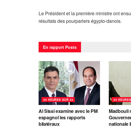
Le Président et la première ministre ont ens
résultats des pourparlers égypto-danois.
En rapport
Posts
24 HEURES SUR 24
24 HEURES
Al Sissi examine avec le PM
Madbouli r
espagnol les rapports
Gouvernem
bilatéraux
nationale 