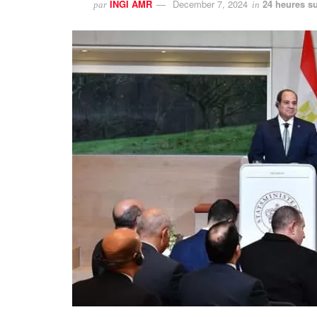
INGI AMR
December 7, 2024
24 heures su
par
in