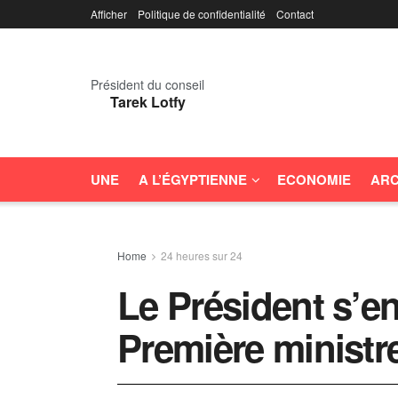
Afficher
Politique de confidentialité
Contact
Président du conseil
Tarek Lotfy
UNE
A L’ÉGYPTIENNE
ECONOMIE
ARC
Home
24 heures sur 24
Le Président s’en
Première minist