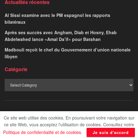
Actualités récentes
Al Sissi examine avec le PM espagnol les rapports
bilatéraux
Après ses succès avec Angham, Diab et Hosny, Ehab
Abdelwahed lance «Amal Da’if» pour Batshan
Madbouli reçoit le chef du Gouvernement d’union nationale
libyen
Catégorie
Afficher
Politique de confidentialité
Contact
Ce site web utilise des cookies. En poursuivant votre navigation sur
ce site Web, vous acceptez l'utilisation de cookies. Consultez notre
Le Progres ©2024 - Admined by Digital Transformation Management.
Politique de confidentialité et de cookies
.
Je suis d'accord