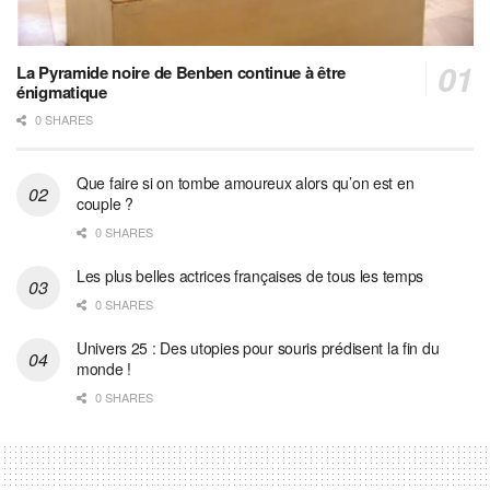
La Pyramide noire de Benben continue à être
énigmatique
0 SHARES
Que faire si on tombe amoureux alors qu’on est en
couple ?
0 SHARES
Les plus belles actrices françaises de tous les temps
0 SHARES
Univers 25 : Des utopies pour souris prédisent la fin du
monde !
0 SHARES