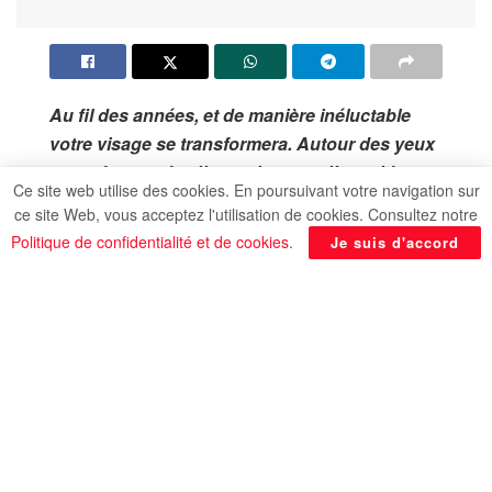
Au fil des années, et de manière inéluctable
votre visage se transformera. Autour des yeux
et au-dessus des lèvres, les premières rides
Ce site web utilise des cookies. En poursuivant votre navigation sur
subtiles et délicates apparaîtront. Plus tard, ils
ce site Web, vous acceptez l'utilisation de cookies. Consultez notre
deviendront des sillons profonds visibles à
Politique de confidentialité et de cookies
.
Je suis d'accord
l’œil nu. Bienvenue dans la vieillesse ou du
moins dans l’idée qu’on nous en a vendue et
que beaucoup d’entre nous ont achetée !Cette
idée qui consiste à croire que le vieillissement
est un processus de détérioration inévitable.
C’est le résultat de l’âgisme généralisé qui
existe dans tant de sociétés, et qui est si
persistant et pernicieux qu’il nous est très
facile d’accepter ce faux récit.Alors qu’en