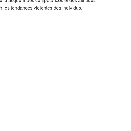
de, à acquérir des compétences et des attitudes
r les tendances violentes des individus.