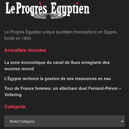
Home
24 heures sur 24
Coopération politique,
économique et
migratoire entre l’Egypte
et le Portugal
NEVINE AHMED
November 25, 2025
par