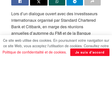
Lors d’un dialogue ouvert avec des investisseurs
internationaux organisé par Standard Chartered
Bank et Citibank, en marge des réunions
annuelles d’automne du FMI et de la Banque
mondiale à Washington, le ministre égyptien des
Ce site web utilise des cookies. En poursuivant votre navigation sur
ce site Web, vous acceptez l'utilisation de cookies. Consultez notre
Finances, Ahmed Kouchouk, a affirmé que
Politique de confidentialité et de cookies
.
Je suis d'accord
l’économie égyptienne poursuit sa croissance,
soutenue par une confiance accrue des
investisseurs.Il a souligné que les réformes
économiques et budgétaires engagées par le
gouvernement portent leurs fruits, en permettant
de préserver la stabilité économique et financière
et de stimuler la croissance à 4,4 % au cours du
dernier exercice, tout en enregistrant des
performances remarquables dans les secteurs de
l’industrie, du tourisme, des télécommunications et