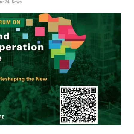
ur 24
,
News