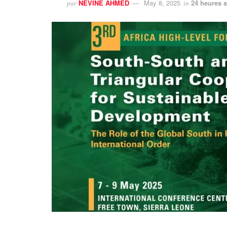
NEVINE AHMED
May 8, 2025
24 heures s
par
in