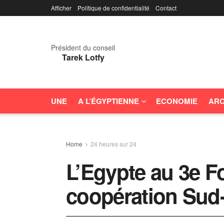
Afficher
Politique de confidentialité
Contact
Président du conseil
Tarek Lotfy
UNE
A L’ÉGYPTIENNE
ECONOMIE
ARC
Home
24 heures sur 24
L’Egypte au 3e Fo
coopération Sud