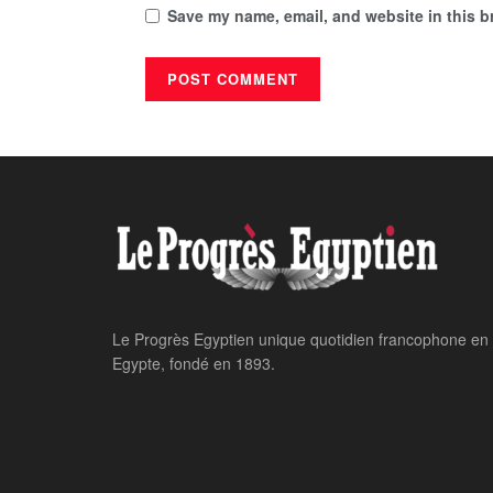
Save my name, email, and website in this b
Home
24 heures sur 24
Le président Al-S
Moscou
NEVINE AHMED
May 8, 2025
24 heures
par
in