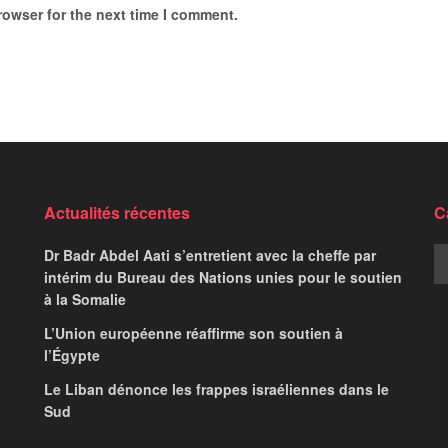
rowser for the next time I comment.
issi se dirige vers
 sur 24
,
News