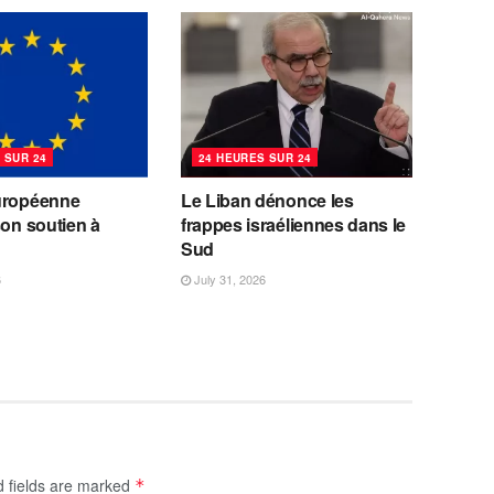
 SUR 24
24 HEURES SUR 24
uropéenne
Le Liban dénonce les
son soutien à
frappes israéliennes dans le
Sud
6
July 31, 2026
d fields are marked
*