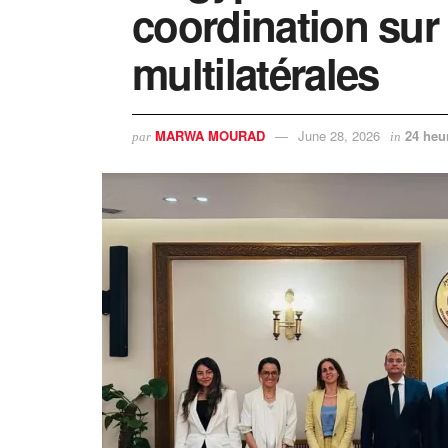
coordination sur
multilatérales
MARWA MOURAD
June 28, 2026
24 heu
par
in