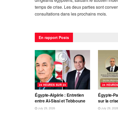
dirigeants égyptiens, saluant le soutien ind
temps de crise. Les deux parties sont conven
consultations dans les prochains mois.
En rapport
Posts
24 HEURES SUR 24
24 HEURES
Égypte-Algérie : Entretien
Égypte-Pa
entre Al-Sissi et Tebboune
sur la cri
July 29, 2026
July 29, 202