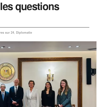
 les questions
res sur 24
,
Diplomatie