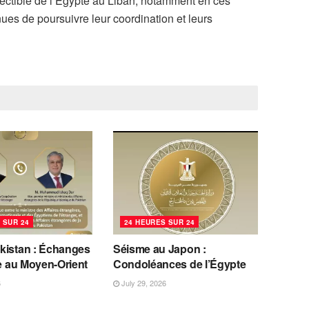
éfectible de l’Égypte au Liban, notamment en ces
ues de poursuivre leur coordination et leurs
 SUR 24
24 HEURES SUR 24
kistan : Échanges
Séisme au Japon :
se au Moyen-Orient
Condoléances de l’Égypte
6
July 29, 2026