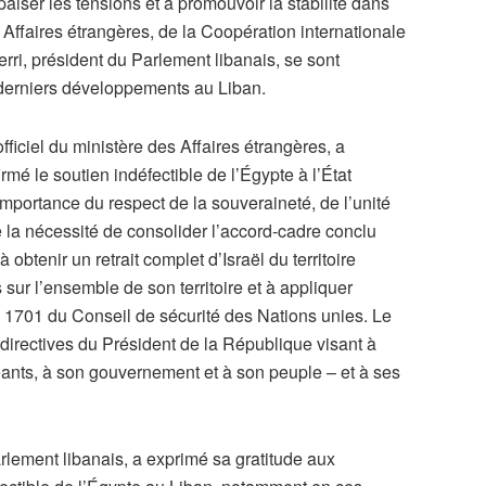
paiser les tensions et à promouvoir la stabilité dans
s Affaires étrangères, de la Coopération internationale
erri, président du Parlement libanais, se sont
 derniers développements au Liban.
ficiel du ministère des Affaires étrangères, a
irmé le soutien indéfectible de l’Égypte à l’État
l’importance du respect de la souveraineté, de l’unité
que la nécessité de consolider l’accord-cadre conclu
obtenir un retrait complet d’Israël du territoire
is sur l’ensemble de son territoire et à appliquer
on 1701 du Conseil de sécurité des Nations unies. Le
s directives du Président de la République visant à
geants, à son gouvernement et à son peuple – et à ses
rlement libanais, a exprimé sa gratitude aux