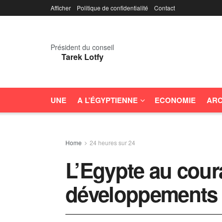
Afficher
Politique de confidentialité
Contact
Président du conseil
Tarek Lotfy
UNE
A L’ÉGYPTIENNE
ECONOMIE
ARC
Home
24 heures sur 24
L’Egypte au cour
développements 