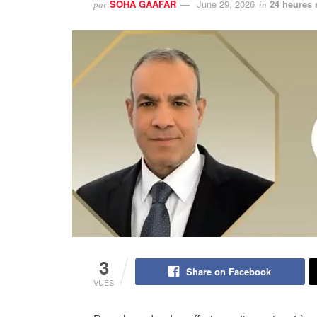
SOHA GAAFAR
June 29, 2026
24 heures 
par
in
3
Share on Facebook
VUES