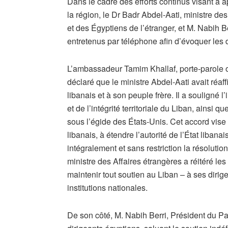
Dans le cadre des efforts continus visant à a
la région, le Dr Badr Abdel-Aati, ministre de
et des Égyptiens de l’étranger, et M. Nabih B
entretenus par téléphone afin d’évoquer les
L’ambassadeur Tamim Khallaf, porte-parole of
déclaré que le ministre Abdel-Aati avait réaff
libanais et à son peuple frère. Il a souligné 
et de l’intégrité territoriale du Liban, ainsi 
sous l’égide des États-Unis. Cet accord vise à 
libanais, à étendre l’autorité de l’État libana
intégralement et sans restriction la résoluti
ministre des Affaires étrangères a réitéré le
maintenir tout soutien au Liban – à ses diri
institutions nationales.
De son côté, M. Nabih Berri, Président du Pa