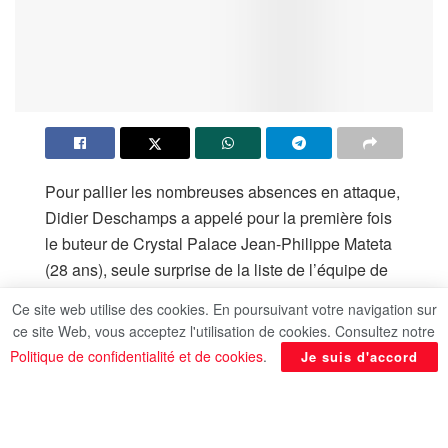
Pour pallier les nombreuses absences en attaque,
Didier Deschamps a appelé pour la première fois
le buteur de Crystal Palace Jean-Philippe Mateta
(28 ans), seule surprise de la liste de l’équipe de
France dévoilée jeudi pour les matches contre
Ce site web utilise des cookies. En poursuivant votre navigation sur
l’Azerbaïdjan et l’Islande, selon l’AFP.
ce site Web, vous acceptez l'utilisation de cookies. Consultez notre
Politique de confidentialité et de cookies
.
Je suis d'accord
Privé d’Ousmane Dembélé, Désiré Doué et
Marcus Thuram, le sélectionneur a complété son
groupe avec un vice-champion olympique qui va
découvrir les Bleus sur le tard.