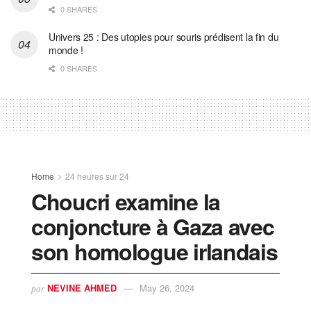
0 SHARES
Univers 25 : Des utopies pour souris prédisent la fin du
monde !
0 SHARES
Home
24 heures sur 24
Choucri examine la
conjoncture à Gaza avec
son homologue irlandais
NEVINE AHMED
May 26, 2024
par