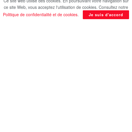
Ce site web utilise des cookies. En poursuivant votre navigation sur
ce site Web, vous acceptez l'utilisation de cookies. Consultez notre
Politique de confidentialité et de cookies
.
Je suis d'accord
Le ministre des Affaires étrangères, Dr Badr Abdel
Aati, s’est entretenu aujourd’hui vendredi, Mme
Anita Demetriou, présidente de la Chambre des
Représentants de la République de Chypre, en
marge de sa visite bilatérale à Chypre.
Lors de cette rencontre, le chef de la diplomatie
égyptienne a salué les relations historiques
unissant les deux pays, et a mis l’accent sur la
dynamique des échanges bilatéraux, notamment
parlementaires, en rappelant la récente visite de
Mme Demetriou au Caire en février dernier. Il a
souligné l’importance d’intensifier les visites et les