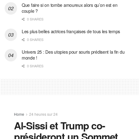
Que faire si on tombe amoureux alors qu’on est en
couple ?
0 SHARES
Les plus belles actrices françaises de tous les temps
0 SHARES
Univers 25 : Des utopies pour souris prédisent la fin du
monde !
0 SHARES
Home
24 heures sur 24
Al-Sissi et Trump co-
présideront un Sommet