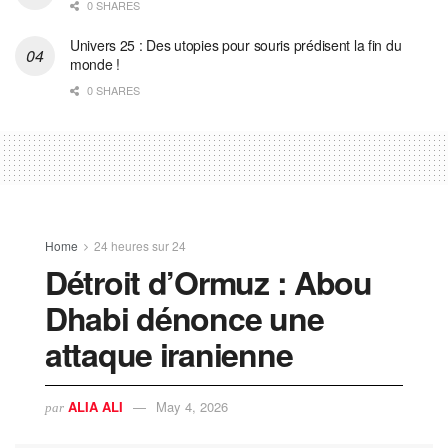
0 SHARES
Univers 25 : Des utopies pour souris prédisent la fin du
monde !
0 SHARES
Home
24 heures sur 24
Détroit d’Ormuz : Abou
Dhabi dénonce une
attaque iranienne
ALIA ALI
May 4, 2026
par