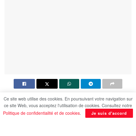
Nous condamnons le ciblage par l’Iran d’un
Ce site web utilise des cookies. En poursuivant votre navigation sur
ce site Web, vous acceptez l'utilisation de cookies. Consultez notre
navire-citerne national appartenant à ADNOC
Politique de confidentialité et de cookies
.
Je suis d'accord
lors de son passage dans le détroit d’Ormuz.
Le ciblage par l’Iran d’un navire d’ADNOC
constitue une violation flagrante de la