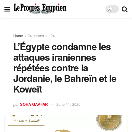
Home
24 heures sur 24
L’Égypte condamne les
attaques iraniennes
répétées contre la
Jordanie, le Bahreïn et le
Koweït
SOHA GAAFAR
June 11, 2026
par