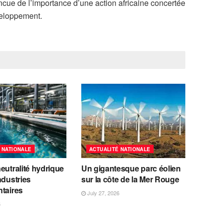
aincue de l’importance d’une action africaine concertée
veloppement.
 NATIONALE
ACTUALITÉ NATIONALE
eutralité hydrique
Un gigantesque parc éolien
ndustries
sur la côte de la Mer Rouge
ntaires
July 27, 2026
6