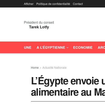
Afficher
Politique de confidentialité
Contact
Président du conseil
Tarek Lotfy
UNE
A L’ÉGYPTIENNE
ECONOMIE
ARC
Home
Actualité Nationale
L’Égypte envoie 
alimentaire au M