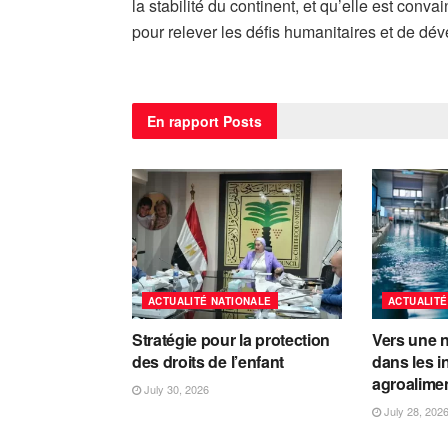
la stabilité du continent, et qu’elle est conv
pour relever les défis humanitaires et de dé
En rapport
Posts
ACTUALITÉ NATIONALE
ACTUALITÉ
Stratégie pour la protection
Vers une n
des droits de l’enfant
dans les i
agroalime
July 30, 2026
July 28, 202