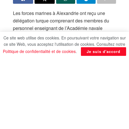
Les forces marines à Alexandrie ont reçu une
délégation turque comprenant des membres du
personnel enseignant de l’Académie navale
turque ainsi que des étudiants.
Ce site web utilise des cookies. En poursuivant votre navigation sur
ce site Web, vous acceptez l'utilisation de cookies. Consultez notre
Cette délégation est arrivée à bord du navire de
Politique de confidentialité et de cookies
.
Je suis d'accord
guerre turc “TCG SANCAKTAR (L-403)” pour une
visite officielle qui vise à renforcer la coopération
bilatérale.
Il est à noter que les forces armées veillent à
consolider la coopération militaire avec les pays
frères et amis en termes de formation et d’échange
d’expériences.
En marge de cette visite, la délégation turque a
visité la Bibliothèque d’Alexandrie, la Citadelle de