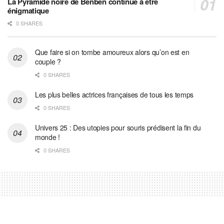
La Pyramide noire de Benben continue à être
énigmatique
0 SHARES
Que faire si on tombe amoureux alors qu’on est en
couple ?
0 SHARES
Les plus belles actrices françaises de tous les temps
0 SHARES
Univers 25 : Des utopies pour souris prédisent la fin du
monde !
0 SHARES