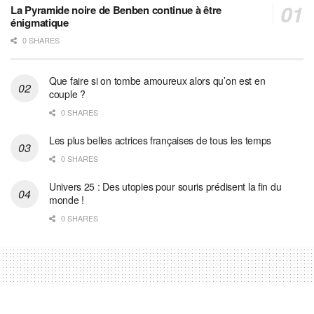
La Pyramide noire de Benben continue à être
énigmatique
0 SHARES
Que faire si on tombe amoureux alors qu’on est en
couple ?
0 SHARES
Les plus belles actrices françaises de tous les temps
0 SHARES
Univers 25 : Des utopies pour souris prédisent la fin du
monde !
0 SHARES