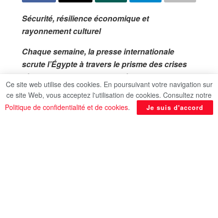
Sécurité, résilience économique et
rayonnement culturel
Chaque semaine, la presse internationale
scrute l’Égypte à travers le prisme des crises
régionales, des indicateurs économiques et de
Ce site web utilise des cookies. En poursuivant votre navigation sur
son patrimoine millénaire. Entre mises en
ce site Web, vous acceptez l'utilisation de cookies. Consultez notre
garde face à l’escalade au Moyen-Orient,
Politique de confidentialité et de cookies
.
Je suis d'accord
signaux de redressement financier et
rayonnement culturel à l’étranger, tour
d’horizon des principaux regards portés sur Le
Caire et son rôle dans un environnement
mondial en mutation.
Politique
Escalade régionale : Le Caire appelle à la