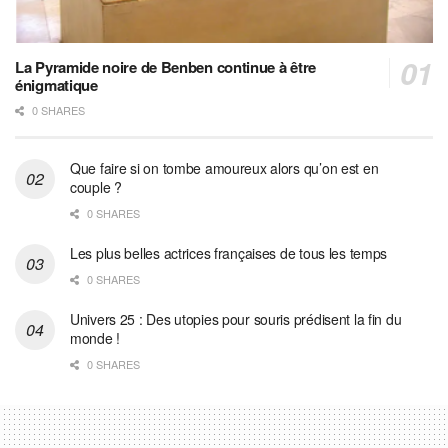
La Pyramide noire de Benben continue à être
énigmatique
0 SHARES
Que faire si on tombe amoureux alors qu’on est en
couple ?
0 SHARES
Les plus belles actrices françaises de tous les temps
0 SHARES
Univers 25 : Des utopies pour souris prédisent la fin du
monde !
0 SHARES