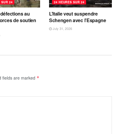
 SUR 24
24 HEURES SUR 24
 défections au
L’Italie veut suspendre
orces de soutien
Schengen avec l’Espagne
July 31, 2026
6
d fields are marked
*