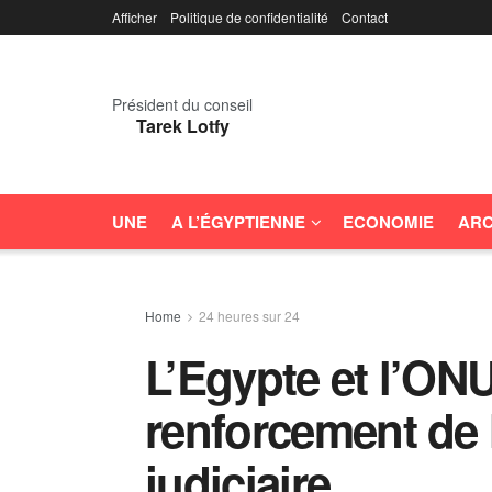
Afficher
Politique de confidentialité
Contact
Président du conseil
Tarek Lotfy
UNE
A L’ÉGYPTIENNE
ECONOMIE
ARC
Home
24 heures sur 24
L’Egypte et l’ON
renforcement de 
judiciaire