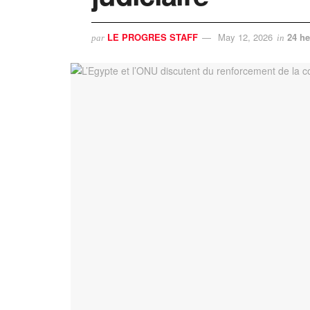
LE PROGRES STAFF
May 12, 2026
24 he
par
in