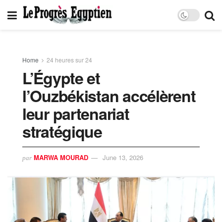
Home
24 heures sur 24
L’Égypte et
l’Ouzbékistan accélèrent
leur partenariat
stratégique
MARWA MOURAD
June 13, 2026
par