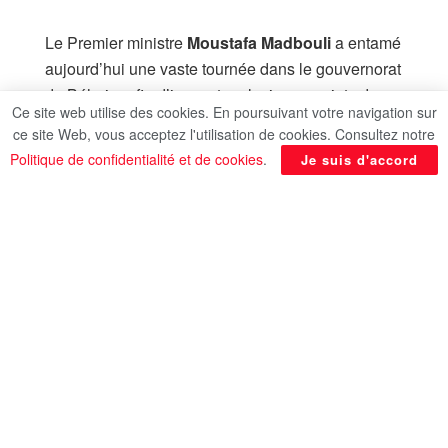
Le Premier ministre
Moustafa Madbouli
a entamé
aujourd’hui une vaste tournée dans le gouvernorat
de Béheira afin d’inspecter plusieurs projets de
Ce site web utilise des cookies. En poursuivant votre navigation sur
services et de développement. Accompagné de
ce site Web, vous acceptez l'utilisation de cookies. Consultez notre
plusieurs ministres et responsables, il a souligné
Politique de confidentialité et de cookies
.
Je suis d'accord
que ces visites de terrain régulières permettent de
suivre de près l’avancement des projets, de lever
les obstacles et d’améliorer la qualité des services
offerts aux citoyens, tout en renforçant les
infrastructures et le développement économique et
social.
Le chef du gouvernement a également mis en
avant les nombreux atouts de Béheira, l’un des
plus grands gouvernorats du Delta, grâce à ses
ressources diversifiées et à son potentiel agricole,