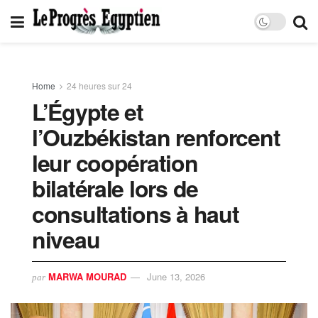
Home
24 heures sur 24
L’Égypte et
l’Ouzbékistan renforcent
leur coopération
bilatérale lors de
consultations à haut
niveau
MARWA MOURAD
June 13, 2026
par