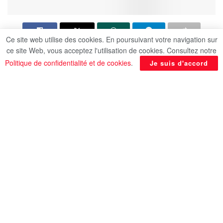
Ce site web utilise des cookies. En poursuivant votre navigation sur
ce site Web, vous acceptez l'utilisation de cookies. Consultez notre
Le ministre des Affaires étrangères, de la
Politique de confidentialité et de cookies
.
Je suis d'accord
Coopération internationale et des Égyptiens à
l’étranger, Dr Badr Abdel Aati, s’est entretenu,
lundi 1er juin, avec le directeur exécutif et
président du Groupe des opérations du Fonds de
coopération pour le développement économique
de la Banque coréenne d’export-import, M. Seo
Jung-hwa, dans le cadre de sa visite en
République de Corée.
Dr Badr Abdel Aati a exprimé le souhait de
renforcer les mécanismes de coopération
existants et d’élargir les domaines de partenariat
avec la banque au cours de la prochaine période,