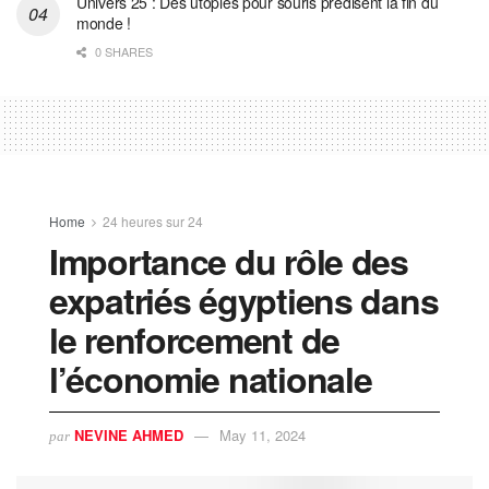
Univers 25 : Des utopies pour souris prédisent la fin du
monde !
0 SHARES
Home
24 heures sur 24
Importance du rôle des
expatriés égyptiens dans
le renforcement de
l’économie nationale
NEVINE AHMED
May 11, 2024
par