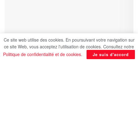
Ce site web utilise des cookies. En poursuivant votre navigation sur
ce site Web, vous acceptez l'utilisation de cookies. Consultez notre
Politique de confidentialité et de cookies
.
Je suis d'accord
De nouvelles portes d’entrée électroniques ont été
installées et mises en service sur le site
archéologique de Saqqarah. Par ailleurs, une
borne de billetterie en libre-service a été activée
dans la Vallée des Rois, à Louxor, pour les tombes
de Toutânkhamon, de Séthi Ier et de Ramsès V et
Ramsès VI.