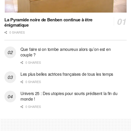
La Pyramide noire de Benben continue à être
énigmatique
0 SHARES
Que faire si on tombe amoureux alors qu’on est en
couple ?
0 SHARES
Les plus belles actrices françaises de tous les temps
0 SHARES
Univers 25 : Des utopies pour souris prédisent la fin du
monde !
0 SHARES