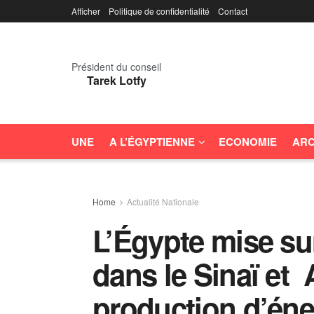
Afficher
Politique de confidentialité
Contact
Président du conseil
Tarek Lotfy
UNE
A L’ÉGYPTIENNE
ECONOMIE
ARC
Home
Actualité Nationale
L’Égypte mise su
dans le Sinaï et 
production d’éne