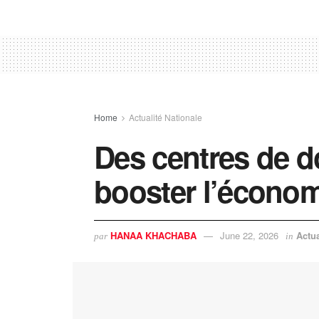
Home
Actualité Nationale
Des centres de 
booster l’écono
HANAA KHACHABA
June 22, 2026
Actua
par
in