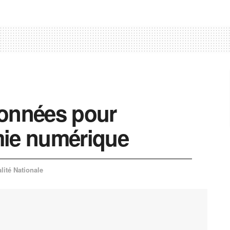
données pour
mie numérique
lité Nationale