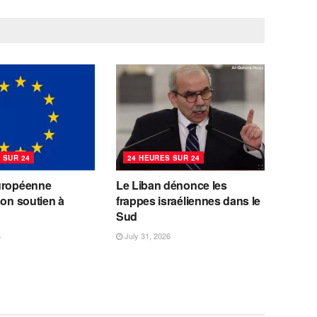
 SUR 24
24 HEURES SUR 24
uropéenne
Le Liban dénonce les
son soutien à
frappes israéliennes dans le
Sud
6
July 31, 2026