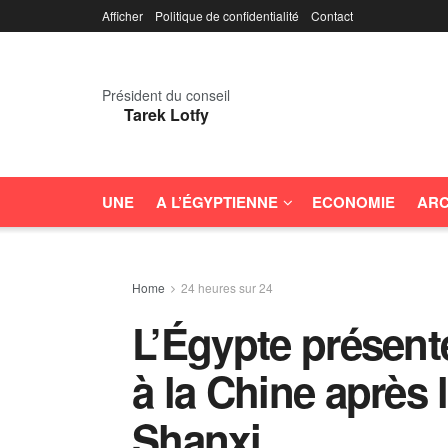
Afficher
Politique de confidentialité
Contact
Président du conseil
Tarek Lotfy
UNE
A L’ÉGYPTIENNE
ECONOMIE
ARC
Home
24 heures sur 24
L’Égypte présen
à la Chine après 
Shanxi