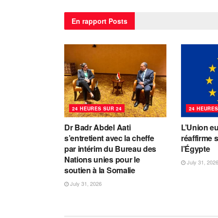
En rapport
Posts
24 HEURES SUR 24
24 HEURES
Dr Badr Abdel Aati
L’Union e
s’entretient avec la cheffe
réaffirme 
par intérim du Bureau des
l’Égypte
Nations unies pour le
July 31, 202
soutien à la Somalie
July 31, 2026