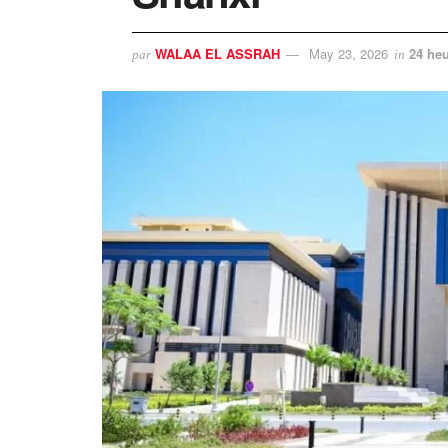
WALAA EL ASSRAH
May 23, 2026
24 heu
par
in